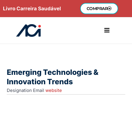
Ir
Livro Carreira Saudável
COMPRAR
para
o
conteúdo
Emerging Technologies &
Innovation Trends
Designation
Email
website