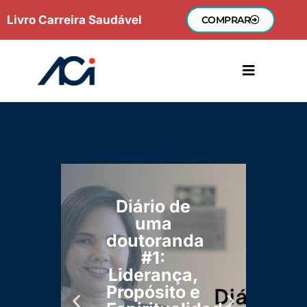
Ir
Livro Carreira Saudável
COMPRAR
para
o
conteúdo
Diário de
uma
E
doutoranda
o
#1:
m
Liderança,
Propósito e