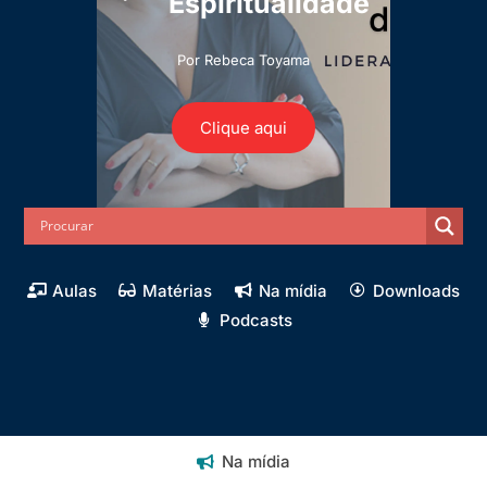
Espiritualidade
Por Rebeca Toyama
Clique aqui
Aulas
Matérias
Na mídia
Downloads
Podcasts
Na mídia