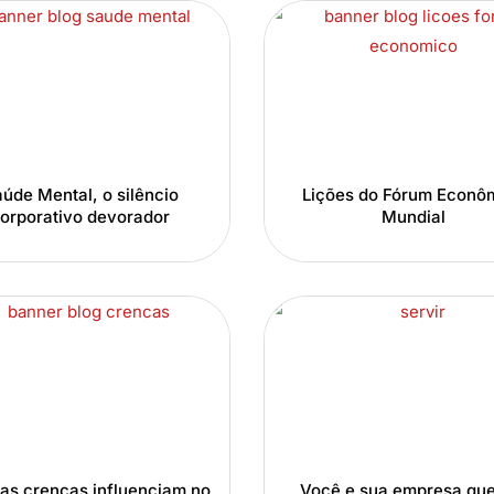
úde Mental, o silêncio
Lições do Fórum Econô
orporativo devorador
Mundial
as crenças influenciam no
Você e sua empresa qu