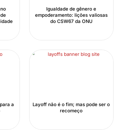
 no
Igualdade de gênero e
 de
empoderamento: lições valiosas
lidade
do CSW67 da ONU
para a
Layoff não é o fim; mas pode ser o
o
recomeço