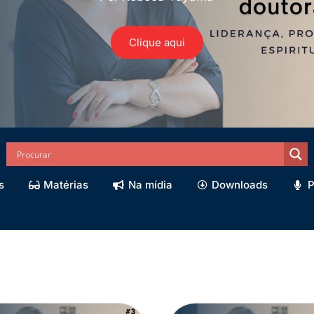
Clique aqui
s
Matérias
Na mídia
Downloads
P