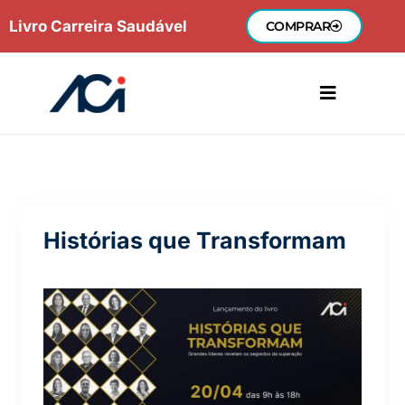
Ir
Livro Carreira Saudável
COMPRAR
para
o
conteúdo
Histórias que Transformam