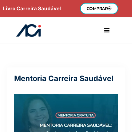
Ir
Livro Carreira Saudável
COMPRAR
para
o
conteúdo
Mentoria Carreira Saudável