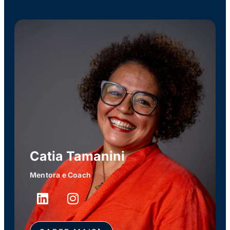
Catia Tamanini
Mentora e Coach
L
I
i
n
n
s
k
t