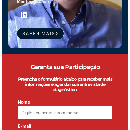
Mentor e Coach
L
i
n
k
SABER MAIS
e
d
i
n
Garanta sua Participação
Preencha o formulário abaixo para receber mais
informações e agendar sua entrevista de
diagnóstico.
Nome
E-mail