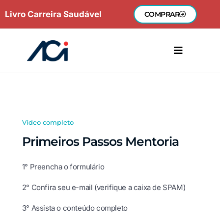
Ir
Livro Carreira Saudável
COMPRAR
para
o
conteúdo
Vídeo completo
Primeiros Passos Mentoria
1° Preencha o formulário
2° Confira seu e-mail (verifique a caixa de SPAM)
3° Assista o conteúdo completo