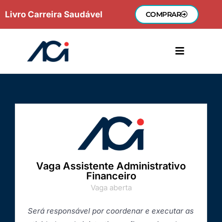
Ir
Livro Carreira Saudável
COMPRAR
para
o
conteúdo
Vaga Assistente Administrativo
Financeiro
Vaga aberta
Será responsável por coordenar e executar as