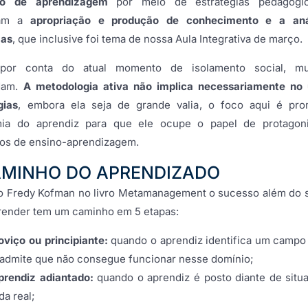
so de aprendizagem
por meio de estratégias pedagógi
lam a
apropriação e produção de conhecimento e a aná
mas
, que inclusive foi tema de nossa Aula Integrativa de março.
 por conta do atual momento de isolamento social, mu
dam.
A metodologia ativa não implica necessariamente no
gias
, embora ela seja de grande valia, o foco aqui é pr
ia do aprendiz para que ele ocupe o papel de protagon
os de ensino-aprendizagem.
AMINHO DO APRENDIZADO
 Fredy Kofman no livro Metamanagement o sucesso além do 
render tem um caminho em 5 etapas:
oviço ou principiante:
quando o aprendiz identifica um campo
 admite que não consegue funcionar nesse domínio;
prendiz adiantado:
quando o aprendiz é posto diante de situ
da real;