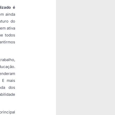
dizado é
em ainda
uturo do
em ativa
ue todos
antirmos
rabalho,
ducação.
enderam
 E mais
nda dos
bilidade
incipal