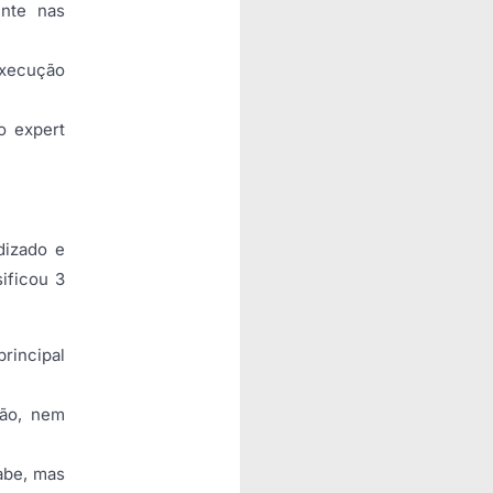
ente nas
execução
o expert
dizado e
ificou 3
rincipal
ão, nem
abe, mas