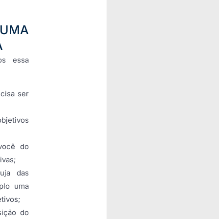
 UMA
A
os essa
cisa ser
objetivos
você do
ivas;
uja das
plo uma
tivos;
sição do