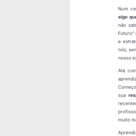
Num cen
algo qu
não sab
Futuro”
e estra
nós, se
nosso e
Até com
aprendi
Começo
sua
res
recent
profiss
muito m
Aprend