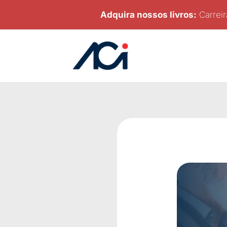
Ir
Adquira nossos livros:
Carreir
para
o
conteúdo