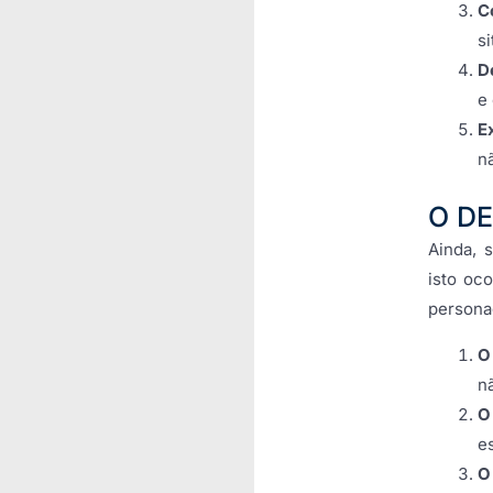
C
s
D
e
E
n
O D
Ainda, 
isto oc
persona
O
n
O
e
O