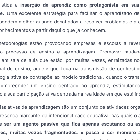
rística a
inserção do aprendiz como protagonista em sua
e.
Uma excelente estratégia para facilitar o aprendizado de
pondem melhor quando desafiados a resolver problemas e a c
onhecimentos a partir daquilo que já conhecem.
etodologias estão provocando empresas e escolas a rev
no processo de ensino e aprendizagem. Promover mudan
s em sala de aula que estão, por muitas vezes, enraizadas n
onal de ensino, aquele que foca na transmissão de conhecim
ogia ativa se contrapõe ao modelo tradicional, quando o tran
ompreender um ensino centrado no aprendiz, estimuland
a sua participação ativa centrada na realidade em que está in
gias ativas de aprendizagem são um conjunto de atividades orga
resença marcante da intencionalidade educativa, nas quais o
e ser um agente passivo que fica apenas escutando ou as
dos, muitas vezes fragmentados, e passa a ser membro a