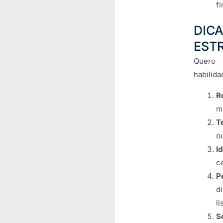
f
DIC
EST
Quero 
habilida
R
m
T
o
I
c
P
d
l
S