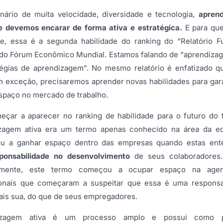
ário de muita velocidade, diversidade e tecnologia,
apren
e devemos encarar de forma ativa e estratégica.
E para qu
e, essa é a segunda habilidade do ranking do “Relatório F
 do Fórum Econômico Mundial. Estamos falando de “aprendizag
tégias de aprendizagem”. No mesmo relatório é enfatizado q
m exceção, precisaremos aprender novas habilidades para gar
spaço no mercado de trabalho.
eçar a aparecer no ranking de habilidade para o futuro do t
zagem ativa era um termo apenas conhecido na área da e
u a ganhar espaço dentro das empresas quando estas ent
ponsabilidade no desenvolvimento
de seus colaboradores.
emente, este termo começou a ocupar espaço na age
ionais que começaram a suspeitar que essa é uma responsa
ais sua, do que de seus empregadores.
izagem ativa é um processo amplo e possui como pr