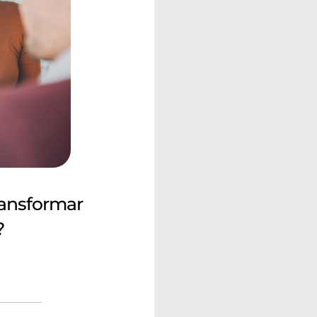
ransformar
?