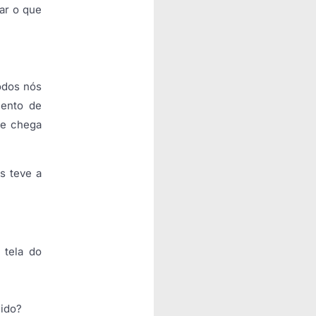
ar o que
odos nós
mento de
ue chega
s teve a
 tela do
dido?