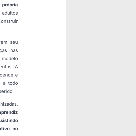
 própria
 adultos
onstruir
erem seu
ças nas
o modelo
entos. A
scende e
o a todo
serido.
nizadas,
aprendiz
sistindo
tivo no