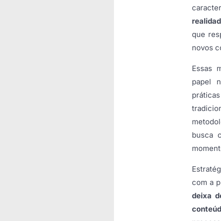
caracte
realidad
que res
novos c
Essas m
papel 
prática
tradici
metodol
busca c
momento 
Estraté
com a p
deixa d
conteú