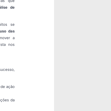
cas que
lise de
itos se
 uso das
omover a
ista nos
sucesso,
 de ação
ações da