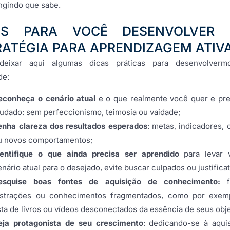
ingindo que sabe.
AS PARA VOCÊ DESENVOLVER
RATÉGIA PARA APRENDIZAGEM ATIV
deixar aqui algumas dicas práticas para desenvolverm
de:
econheça o cenário atual
e o que realmente você quer e pre
udado: sem perfeccionismo, teimosia ou vaidade;
enha clareza dos resultados esperados
: metas, indicadores, 
u novos comportamentos;
dentifique o que ainda precisa ser aprendido
para levar 
enário atual para o desejado, evite buscar culpados ou justificat
esquise boas fontes de aquisição de conhecimento:
f
istrações ou conhecimentos fragmentados, como por exem
ista de livros ou vídeos desconectados da essência de seus obje
eja protagonista de seu crescimento
: dedicando-se à aqui