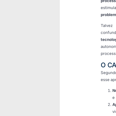
proces
estimu
proble
Talvez
confun
tecnolo
autonom
process
O C
Segundo
esse ap
N
e
A
vi