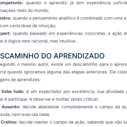
ompetente:
quando o aprendiz já tem experiência sufici
ituações reais do mundo;
estro:
quando o pensamento analítico é combinado com uma 
 com certa dose de intuição;
xpert:
quando baseado em experiências concretas, a ação d
ão é lógica nem racional, mas intuitiva.
ESCAMINHO DO APRENDIZADO
segundo o mesmo autor, existe um descaminho para o apren
orre quando ignoramos alguma das etapas anteriores. Ele class
gens de aprendizes:
 Sabe tudo:
é um expectador por excelência, sua atividade p
ão é participar, é observar e muitas vezes criticar;
 Ausente:
decide abandonar completamente o campo da aç
studa, nem executa nada;
 Cretino:
decide manter o campo da ação, sabendo que não s