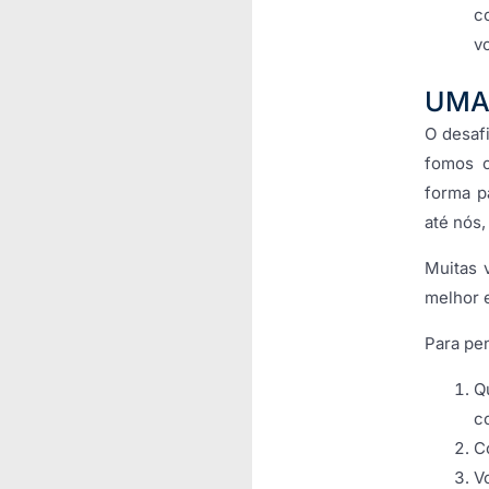
c
v
UMA
O desaf
fomos c
forma p
até nós
Muitas 
melhor e
Para pen
Q
c
C
V