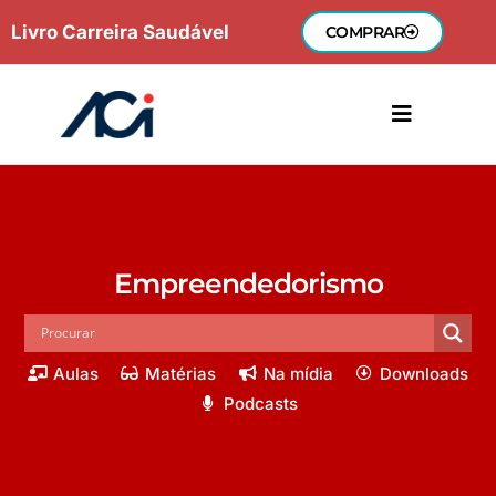
Ir
Livro Carreira Saudável
COMPRAR
para
o
conteúdo
Empreendedorismo
Aulas
Matérias
Na mídia
Downloads
Podcasts