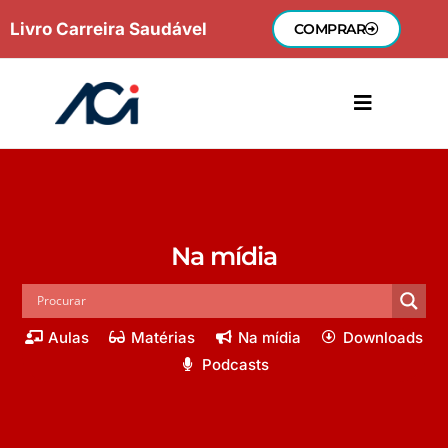
Ir
Livro Carreira Saudável
COMPRAR
para
o
conteúdo
Na mídia
Aulas
Matérias
Na mídia
Downloads
Podcasts