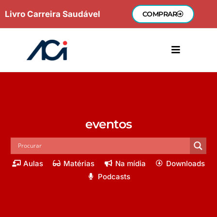
Ir
Livro Carreira Saudável
COMPRAR
para
o
conteúdo
eventos
Aulas
Matérias
Na mídia
Downloads
Podcasts