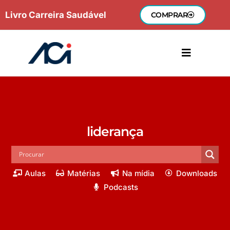
Ir
Livro Carreira Saudável
COMPRAR
para
o
conteúdo
liderança
Aulas
Matérias
Na mídia
Downloads
Podcasts