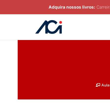
Ir
Adquira nossos livros:
Carreir
para
o
conteúdo
Aula