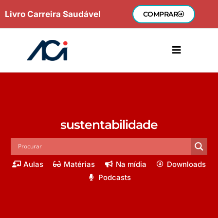
Ir
Livro Carreira Saudável
COMPRAR
para
o
conteúdo
sustentabilidade
Aulas
Matérias
Na mídia
Downloads
Podcasts